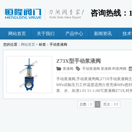
咨询热线：189
网站首页
关于我们
产品中心
新闻资讯
技术
您的位置：
网站首页
> 标签：手动浆液阀
Z73X型手动浆液阀
浆液阀
手动浆液阀
浆液阀
料浆闸阀
手动浆液阀,手动浆液闸阀,Z73X手动浆液阀
MPa试验压力工作温度适用介质壳体MPa密封MPa
浆、水、灰渣1.01.51.1≤80℃浆液阀Z73X
总数：1
1
页次：1/1