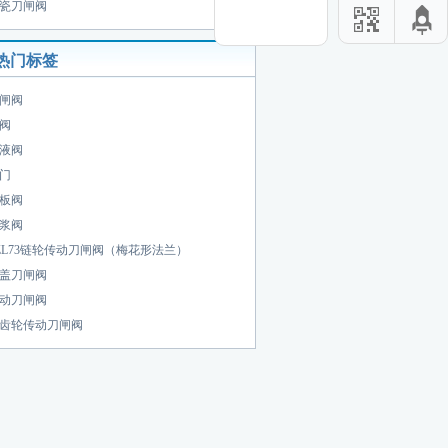
瓷刀闸阀
热门标签
闸阀
阀
液阀
门
板阀
浆阀
ZL73链轮传动刀闸阀（梅花形法兰）
盖刀闸阀
动刀闸阀
齿轮传动刀闸阀