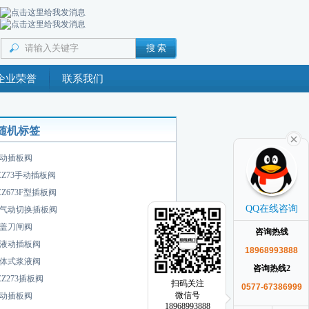
企业荣誉
联系我们
随机标签
动插板阀
CZ73手动插板阀
CZ673F型插板阀
QQ在线咨询
气动切换插板阀
盖刀闸阀
咨询热线
液动插板阀
18968993888
体式浆液阀
咨询热线2
CZ273插板阀
扫码关注
0577-67386999
微信号
动插板阀
18968993888