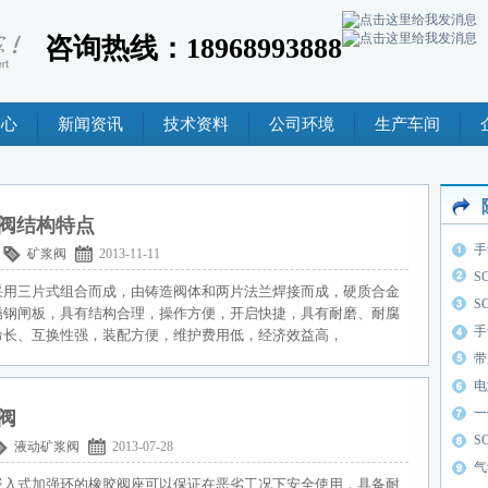
咨询热线：18968993888
中心
新闻资讯
技术资料
公司环境
生产车间
阀结构特点
手
矿浆阀
2013-11-11
S
采用三片式组合而成，由铸造阀体和两片法兰焊接而成，硬质合金
S
锈钢闸板，具有结构合理，操作方便，开启快捷，具有耐磨、耐腐
手
命长、互换性强，装配方便，维护费用低，经济效益高，
带
电
一
阀
S
液动矿浆阀
2013-07-28
气
嵌入式加强环的橡胶阀座可以保证在恶劣工况下安全使用，具备耐