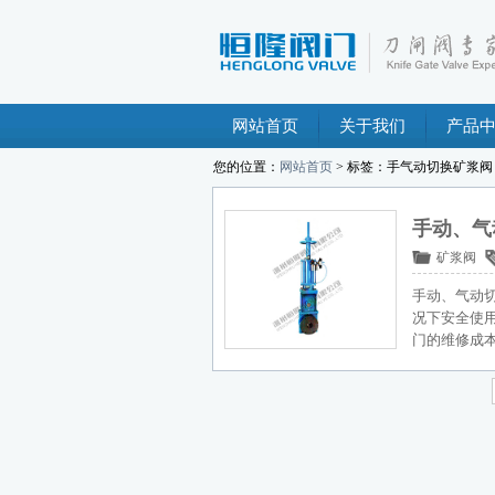
网站首页
关于我们
产品
您的位置：
网站首页
> 标签：手气动切换矿浆阀
手动、气
矿浆阀
手动、气动
况下安全使
门的维修成