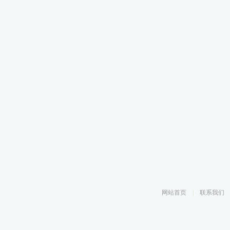
网站首页
|
联系我们