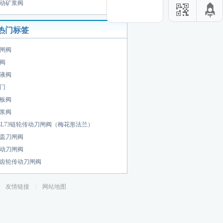
动矿浆阀
热门标签
闸阀
阀
液阀
门
板阀
浆阀
ZL73链轮传动刀闸阀（梅花形法兰）
盖刀闸阀
动刀闸阀
齿轮传动刀闸阀
|
友情链接
|
网站地图