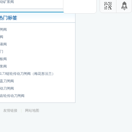
动矿浆阀
热门标签
闸阀
阀
液阀
门
板阀
浆阀
ZL73链轮传动刀闸阀（梅花形法兰）
盖刀闸阀
动刀闸阀
齿轮传动刀闸阀
|
友情链接
|
网站地图