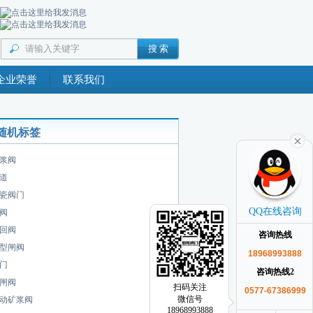
企业荣誉
联系我们
随机标签
浆阀
道
瓷阀门
QQ在线咨询
阀
回阀
咨询热线
型闸阀
18968993888
门
咨询热线2
闸阀
扫码关注
0577-67386999
微信号
动矿浆阀
18968993888