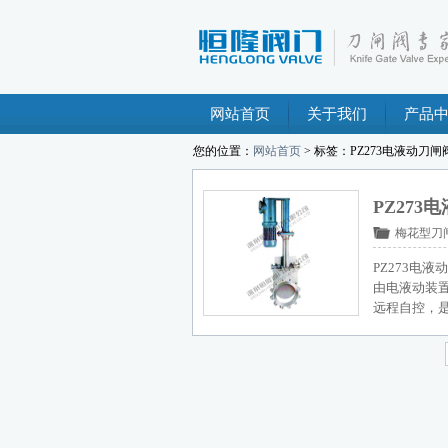
网站首页
关于我们
产品
您的位置：
网站首页
> 标签：PZ273电液动刀
PZ27
梅花型刀
PZ273电
由电液动装
远程自控，